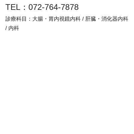
TEL：072-764-7878
診療科目：大腸・胃内視鏡内科 / 肝臓・消化器内科
/ 内科
市立池田病院地域医療連携登録医
市立川西病院地域医療連携登録医
市立伊丹病院地域医療連携登録医
市立宝塚病院地域医療連携登録医
関西ろうさい病院連携登録医
国際医療センター地域医療連携登録医
大阪国際がんセンター連携登録医
診療時間
月
火
水
木
金
土