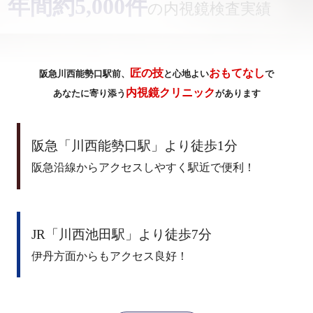
確》《短時間》
年間約5,000件
女性も安心
の個室完備
の内視鏡検査実績
匠の技
おもてなし
阪急川西能勢口駅前、
と
心地よい
で
内視鏡クリニック
あなたに寄り添う
があります
阪急「川西能勢口駅」より徒歩1分
阪急沿線からアクセスしやすく駅近で便利！
JR「川西池田駅」より徒歩7分
伊丹方面からもアクセス良好！